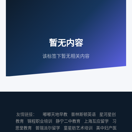
暂无内容
该标签下暂无相关内容
友情链接：
嘟嘟天地早教
普林斯顿英语
星河星创
教育
锦程职业培训
静宁二中教育
上海互应留学
习
思堂教育
普瑞派尔留学
童星舫艺术培训
美中妇产医