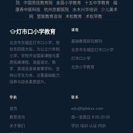
院
中国劳技教育网
金茵小学教育
十五中学教育
福
康寿中医科技
杭州京都医院
水木兴华培训
少儿美术
网
慧致教育咨询
术松教育
术松早教
课程
灯市口小学教育
基础教育研究期刊
北京市东城区灯市口小学，地
处东四南大街，为公立六年制
北京市东城区灯市口小学
小学。学校开设国家课程与素
灯市口小学
质拓展课程，涵盖语文、数
北京小学教育
学、英语及音体美等学科，坚
持以学生为本，注重基础能力
培养与综合素质提升。
导航
联系
首页
edu@bjdskxx.com
教育资讯
周一至周日 8:00-20:00
关于我们
学历·培训·认证·内训