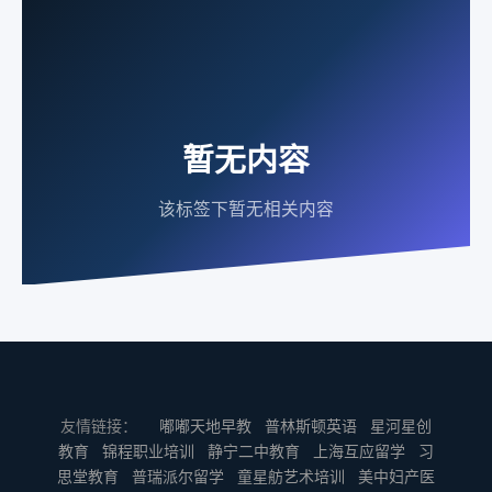
暂无内容
该标签下暂无相关内容
友情链接：
嘟嘟天地早教
普林斯顿英语
星河星创
教育
锦程职业培训
静宁二中教育
上海互应留学
习
思堂教育
普瑞派尔留学
童星舫艺术培训
美中妇产医