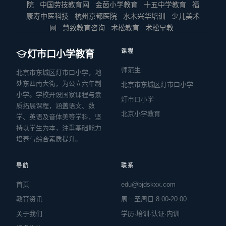
院
中国劳技教育网
金茵小学教育
十五中学教育
福
康寿中医科技
杭州京都医院
水木兴华培训
少儿美术
网
慧致教育咨询
术松教育
术松早教
课程
灯市口小学教育
师范生
北京市东城区灯市口小学，地
处东四南大街，为公立六年制
北京市东城区灯市口小学
小学。学校开设国家课程与素
灯市口小学
质拓展课程，涵盖语文、数
北京小学教育
学、英语及音体美等学科，坚
持以学生为本，注重基础能力
培养与综合素质提升。
导航
联系
首页
edu@bjdskxx.com
教育资讯
周一至周日 8:00-20:00
关于我们
学历·培训·认证·内训