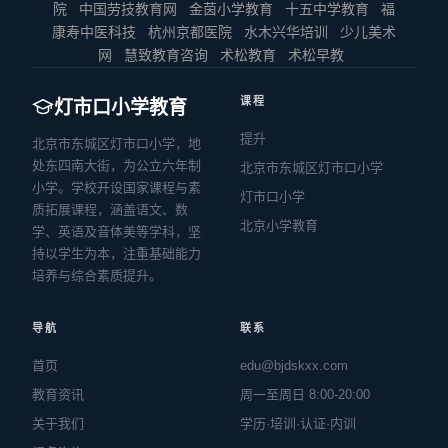
院
中国劳技教育网
金茵小学教育
十五中学教育
福
康寿中医科技
杭州京都医院
水木兴华培训
少儿美术
网
慧致教育咨询
术松教育
术松早教
课程
灯市口小学教育
提升
北京市东城区灯市口小学，地
处东四南大街，为公立六年制
北京市东城区灯市口小学
小学。学校开设国家课程与素
灯市口小学
质拓展课程，涵盖语文、数
北京小学教育
学、英语及音体美等学科，坚
持以学生为本，注重基础能力
培养与综合素质提升。
导航
联系
首页
edu@bjdskxx.com
教育资讯
周一至周日 8:00-20:00
关于我们
学历·培训·认证·内训