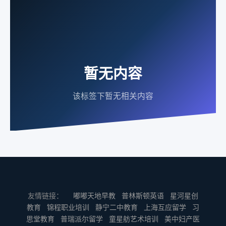
暂无内容
该标签下暂无相关内容
友情链接：
嘟嘟天地早教
普林斯顿英语
星河星创
教育
锦程职业培训
静宁二中教育
上海互应留学
习
思堂教育
普瑞派尔留学
童星舫艺术培训
美中妇产医