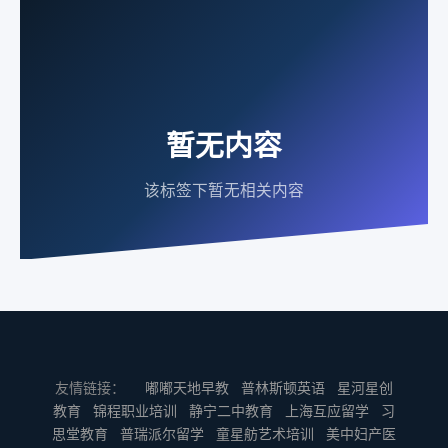
暂无内容
该标签下暂无相关内容
友情链接：
嘟嘟天地早教
普林斯顿英语
星河星创
教育
锦程职业培训
静宁二中教育
上海互应留学
习
思堂教育
普瑞派尔留学
童星舫艺术培训
美中妇产医