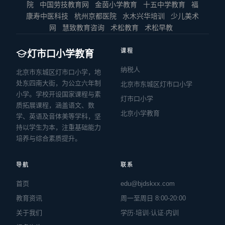
院
中国劳技教育网
金茵小学教育
十五中学教育
福
康寿中医科技
杭州京都医院
水木兴华培训
少儿美术
网
慧致教育咨询
术松教育
术松早教
课程
灯市口小学教育
纳税人
北京市东城区灯市口小学，地
处东四南大街，为公立六年制
北京市东城区灯市口小学
小学。学校开设国家课程与素
灯市口小学
质拓展课程，涵盖语文、数
北京小学教育
学、英语及音体美等学科，坚
持以学生为本，注重基础能力
培养与综合素质提升。
导航
联系
首页
edu@bjdskxx.com
教育资讯
周一至周日 8:00-20:00
关于我们
学历·培训·认证·内训