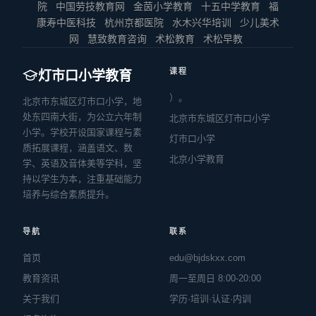
院
中国劳技教育网
金茵小学教育
十五中学教育
福
康寿中医科技
杭州京都医院
水木兴华培训
少儿美术
网
慧致教育咨询
术松教育
术松早教
课程
灯市口小学教育
）。
北京市东城区灯市口小学，地
处东四南大街，为公立六年制
北京市东城区灯市口小学
小学。学校开设国家课程与素
灯市口小学
质拓展课程，涵盖语文、数
北京小学教育
学、英语及音体美等学科，坚
持以学生为本，注重基础能力
培养与综合素质提升。
导航
联系
首页
edu@bjdskxx.com
教育资讯
周一至周日 8:00-20:00
关于我们
学历·培训·认证·内训