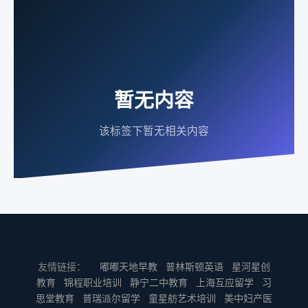
暂无内容
该标签下暂无相关内容
友情链接：
嘟嘟天地早教
普林斯顿英语
星河星创
教育
锦程职业培训
静宁二中教育
上海互应留学
习
思堂教育
普瑞派尔留学
童星舫艺术培训
美中妇产医