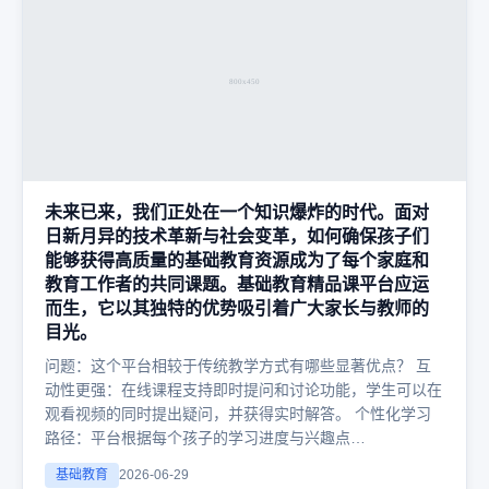
未来已来，我们正处在一个知识爆炸的时代。面对
日新月异的技术革新与社会变革，如何确保孩子们
能够获得高质量的基础教育资源成为了每个家庭和
教育工作者的共同课题。基础教育精品课平台应运
而生，它以其独特的优势吸引着广大家长与教师的
目光。
问题：这个平台相较于传统教学方式有哪些显著优点？ 互
动性更强：在线课程支持即时提问和讨论功能，学生可以在
观看视频的同时提出疑问，并获得实时解答。 个性化学习
路径：平台根据每个孩子的学习进度与兴趣点…
基础教育
2026-06-29