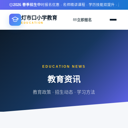
2026 春季招生中
限时报名优惠 · 名师精讲课程 · 学历技能双提升 · 灵活学
灯市口小学教育
立即报名
EDUCATION
EDUCATION NEWS
教育资讯
教育政策 · 招生动态 · 学习方法