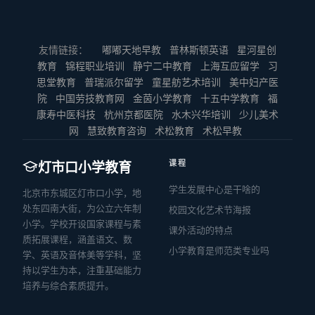
友情链接：
嘟嘟天地早教
普林斯顿英语
星河星创
教育
锦程职业培训
静宁二中教育
上海互应留学
习
思堂教育
普瑞派尔留学
童星舫艺术培训
美中妇产医
院
中国劳技教育网
金茵小学教育
十五中学教育
福
康寿中医科技
杭州京都医院
水木兴华培训
少儿美术
网
慧致教育咨询
术松教育
术松早教
课程
灯市口小学教育
学生发展中心是干啥的
北京市东城区灯市口小学，地
处东四南大街，为公立六年制
校园文化艺术节海报
小学。学校开设国家课程与素
课外活动的特点
质拓展课程，涵盖语文、数
小学教育是师范类专业吗
学、英语及音体美等学科，坚
持以学生为本，注重基础能力
培养与综合素质提升。