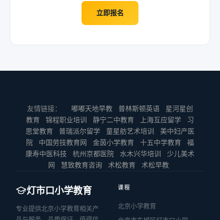
立即报名
友情链接：
嘟嘟天地早教
普林斯顿英语
星河星创
教育
锦程职业培训
静宁二中教育
上海互应留学
习
思堂教育
普瑞派尔留学
童星舫艺术培训
美中妇产医
院
中国劳技教育网
金茵小学教育
十五中学教育
福
康寿中医科技
杭州京都医院
水木兴华培训
少儿美术
网
慧致教育咨询
术松教育
术松早教
课程
灯市口小学教育
北京小学教育
专业提供北京小学教育相关产
品与服务，品质保证，值得信