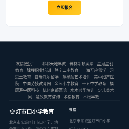
立即报名
友情链接：
嘟嘟天地早教
普林斯顿英语
星河星创
教育
锦程职业培训
静宁二中教育
上海互应留学
习
思堂教育
普瑞派尔留学
童星舫艺术培训
美中妇产医
院
中国劳技教育网
金茵小学教育
十五中学教育
福
康寿中医科技
杭州京都医院
水木兴华培训
少儿美术
网
慧致教育咨询
术松教育
术松早教
课程
灯市口小学教育
北京市东城区灯市口小学
北京市东城区灯市口小学，地
处东四南大街，为公立六年制