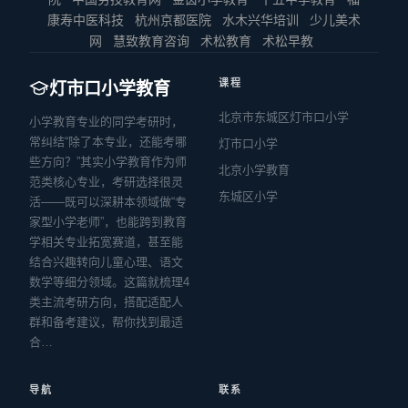
康寿中医科技
杭州京都医院
水木兴华培训
少儿美术
网
慧致教育咨询
术松教育
术松早教
课程
灯市口小学教育
北京市东城区灯市口小学
小学教育专业的同学考研时，
常纠结“除了本专业，还能考哪
灯市口小学
些方向？”其实小学教育作为师
北京小学教育
范类核心专业，考研选择很灵
东城区小学
活——既可以深耕本领域做“专
家型小学老师”，也能跨到教育
学相关专业拓宽赛道，甚至能
结合兴趣转向儿童心理、语文
数学等细分领域。这篇就梳理4
类主流考研方向，搭配适配人
群和备考建议，帮你找到最适
合…
导航
联系