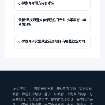
小学教育考研方向有哪些
最新!重庆师范大学考研热门专业:小学教育21年
考情分析
小学教育研究生就业前景如何 有哪些就业方向
友情链接：
嘟嘟天地早教
普林斯顿英语
星河星创
教育
锦程职业培训
静宁二中教育
上海互应留学
习
思堂教育
普瑞派尔留学
童星舫艺术培训
美中妇产医
院
中国劳技教育网
金茵小学教育
十五中学教育
福