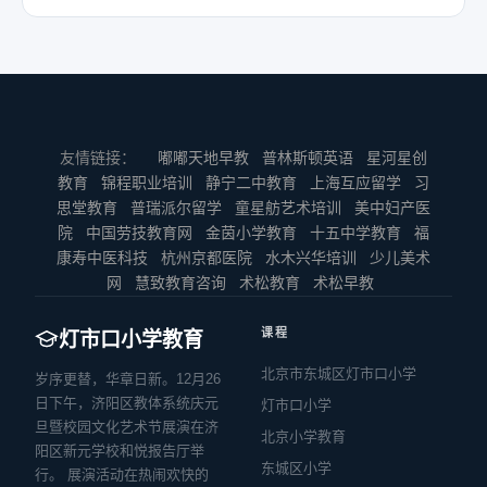
友情链接：
嘟嘟天地早教
普林斯顿英语
星河星创
教育
锦程职业培训
静宁二中教育
上海互应留学
习
思堂教育
普瑞派尔留学
童星舫艺术培训
美中妇产医
院
中国劳技教育网
金茵小学教育
十五中学教育
福
康寿中医科技
杭州京都医院
水木兴华培训
少儿美术
网
慧致教育咨询
术松教育
术松早教
课程
灯市口小学教育
北京市东城区灯市口小学
岁序更替，华章日新。12月26
日下午，济阳区教体系统庆元
灯市口小学
旦暨校园文化艺术节展演在济
北京小学教育
阳区新元学校和悦报告厅举
东城区小学
行。 展演活动在热闹欢快的