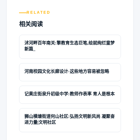
RELATED
相关阅读
沭河畔百年南关:擎教育生态巨笔,绘就绚烂童梦
新篇_
河南校园文化长廊设计-这些地方容易被忽略
记黄庄街泉升初级中学:教师作表率 育人是根本
狮山横塘街道何山社区:弘扬文明新风尚 凝聚奋
进力量|文明社区