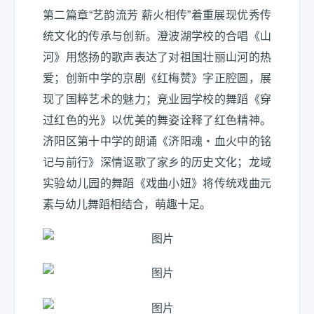
第二篇章“艺韵流芳 薪火相传”着重展现优秀传
统文化的传承与创新。澄波湖学校的合唱《山
河》用悠扬的歌声表达了对祖国壮丽山河的热
爱；创新中学的京剧《红梅赞》字正腔圆，展
现了国粹艺术的魅力；竞业园学校的舞蹈《穿
过红色的光》以优美的舞姿诠释了红色精神。
济阳区第十中学的朗诵《济阳魂・血火中的铭
记与前行》深情讴歌了家乡的历史文化；龙域
实验幼儿园的舞蹈《戏曲小妞》将传统戏曲元
素与幼儿舞蹈相结合，萌趣十足。