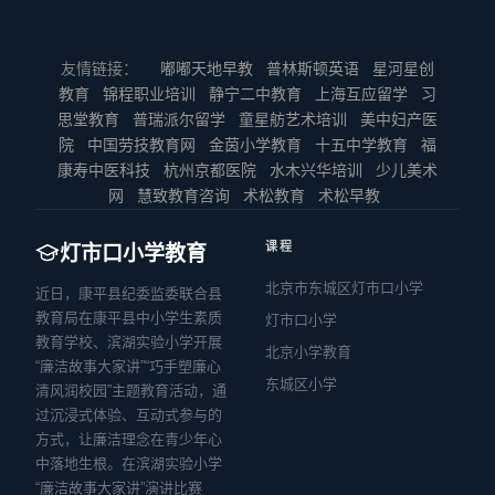
友情链接：
嘟嘟天地早教
普林斯顿英语
星河星创
教育
锦程职业培训
静宁二中教育
上海互应留学
习
思堂教育
普瑞派尔留学
童星舫艺术培训
美中妇产医
院
中国劳技教育网
金茵小学教育
十五中学教育
福
康寿中医科技
杭州京都医院
水木兴华培训
少儿美术
网
慧致教育咨询
术松教育
术松早教
课程
灯市口小学教育
北京市东城区灯市口小学
近日，康平县纪委监委联合县
教育局在康平县中小学生素质
灯市口小学
教育学校、滨湖实验小学开展
北京小学教育
“廉洁故事大家讲”“巧手塑廉心
东城区小学
清风润校园”主题教育活动，通
过沉浸式体验、互动式参与的
方式，让廉洁理念在青少年心
中落地生根。在滨湖实验小学
“廉洁故事大家讲”演讲比赛