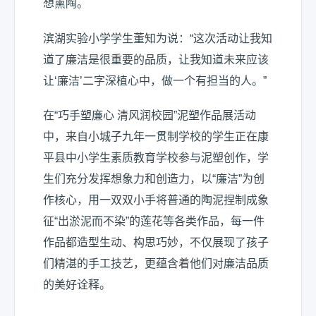
想熏陶。
滨湖实验小学学生董知为说：“这次活动让我知
道了廉洁是很重要的品质，让我知道未来应该
让‘廉洁’二字深植心中，做一个有担当的人。”
在“巧手塑廉心 清风润校园”泥塑作品展活动
中，来自小城子九年一贯制学校的学生正在康
平县中小学生素质教育学校参与泥塑创作，学
生们充分发挥想象力和创造力，以“廉洁”为创
作核心，用一双双小手将普通的陶泥捏制成象
征“出淤泥而不染”的莲花等各类作品，每一件
作品都造型生动、构思巧妙，不仅展现了孩子
们精湛的手工技艺，更蕴含着他们对廉洁品质
的美好诠释。