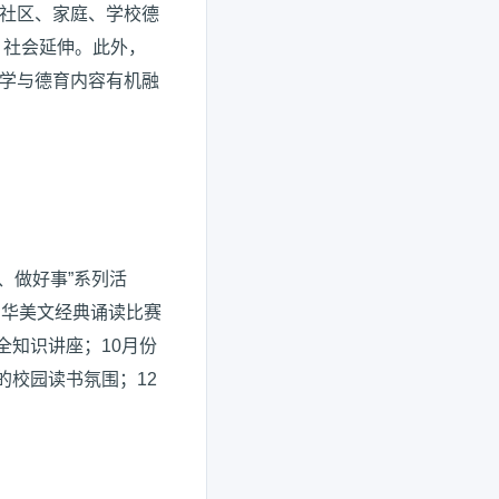
社区、家庭、学校德
、社会延伸。此外，
学与德育内容有机融
、做好事”系列活
中华美文经典诵读比赛
全知识讲座；10月份
的校园读书氛围；12