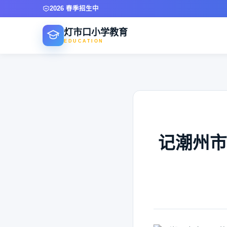
2026 春季招生中
灯市口小学教育
EDUCATION
记潮州市