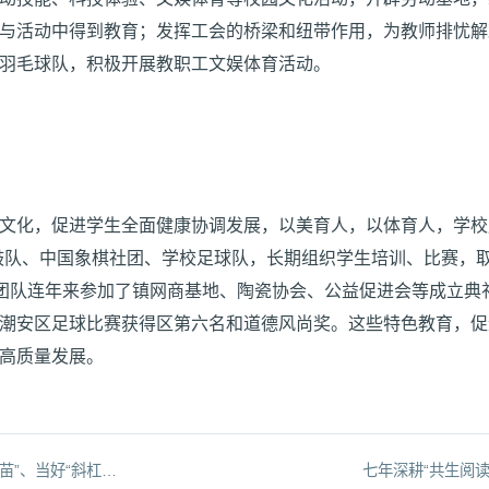
与活动中得到教育；发挥工会的桥梁和纽带作用，为教师排忧解
羽毛球队，积极开展教职工文娱体育活动。
文化，促进学生全面健康协调发展，以美育人，以体育人，学校
鼓队、中国象棋社团、学校足球队，长期组织学生培训、比赛，
”团队连年来参加了镇网商基地、陶瓷协会、公益促进会等成立典
潮安区足球比赛获得区第六名和道德风尚奖。这些特色教育，促
高质量发展。
好苗”、当好“斜杠…
七年深耕“共生阅读