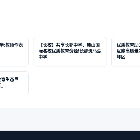
学:教师作表
【长校】共享长郡中学、麓山国
优质教育助
际名校优质教育资源!长郡斑马湖
赋能高质量
中学
坪区
教育生态巨
_