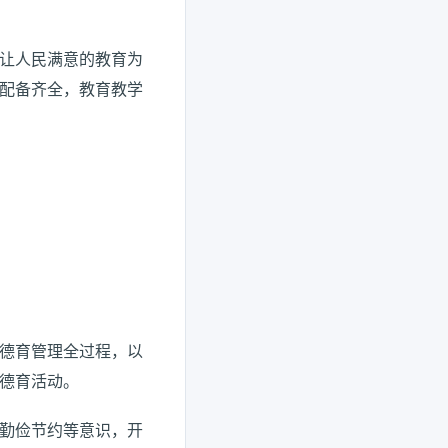
让人民满意的教育为
配备齐全，教育教学
德育管理全过程，以
德育活动。
勤俭节约等意识，开