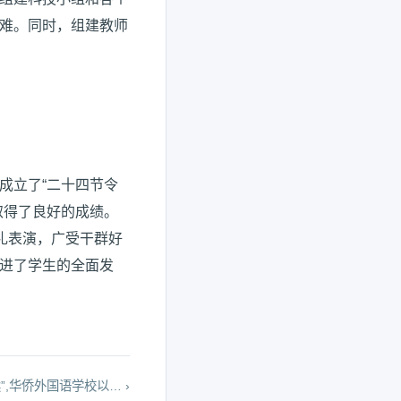
难。同时，组建教师
成立了“二十四节令
取得了良好的成绩。
礼表演，广受干群好
进了学生的全面发
”,华侨外国语学校以… ›