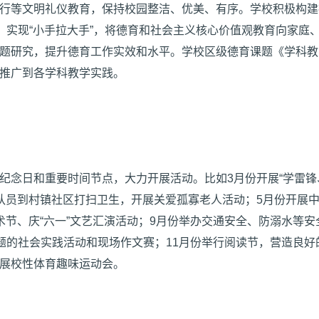
行等文明礼仪教育，保持校园整洁、优美、有序。学校积极构建
络，实现“小手拉大手”，将德育和社会主义核心价值观教育向家庭
题研究，提升德育工作实效和水平。学校区级德育课题《学科教
推广到各学科教学实践。
纪念日和重要时间节点，大力开展活动。比如3月份开展“学雷锋
队员到村镇社区打扫卫生，开展关爱孤寡老人活动；5月份开展
术节、庆“六一”文艺汇演活动；9月份举办交通安全、防溺水等安
主题的社会实践活动和现场作文赛；11月份举行阅读节，营造良好
展校性体育趣味运动会。