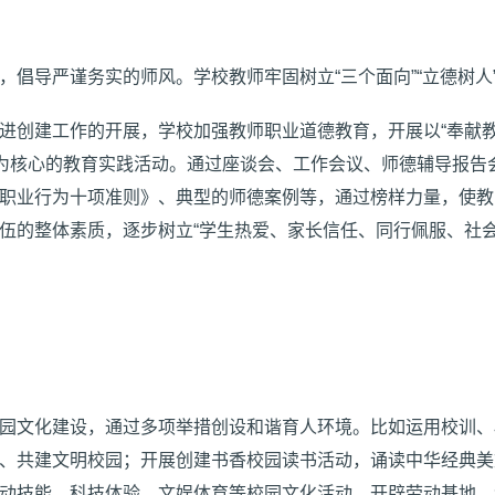
，倡导严谨务实的师风。学校教师牢固树立“三个面向”“立德树人
进创建工作的开展，学校加强教师职业道德教育，开展以“奉献教
”为核心的教育实践活动。通过座谈会、工作会议、师德辅导报告
职业行为十项准则》、典型的师德案例等，通过榜样力量，使教
伍的整体素质，逐步树立“学生热爱、家长信任、同行佩服、社会
园文化建设，通过多项举措创设和谐育人环境。比如运用校训、
、共建文明校园；开展创建书香校园读书活动，诵读中华经典美
动技能、科技体验、文娱体育等校园文化活动，开辟劳动基地，