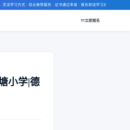
活学习方式 · 就业推荐服务 · 证书通过率高 · 报名即送学习资料包
立即报名
塘小学|德