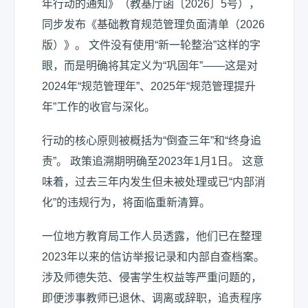
年行动的通知》（教基厅函〔2026〕5号），
同步发布《基础教育规范管理
负面清单
（2026
版）》。 文件没有使用“新一轮整治”这样的字
眼，而是明确将其定义为“巩固年”——这是对
2024年“规范管理年”、2025年“规范管理提升
年”工作的收官与深化。
行动的核心原则被概括为“
倒查三年
”和“
终身追
责
”。 政策追溯期明确至2023年1月1日。 这意
味着，过去三年内发生但未被处理或已“内部消
化”的违规行为，将面临重新清算。
一位地方教育局工作人员透露，他们已在整理
2023年以来的信访举报记录和内部自查档案。
涉及师德失范、侵害学生权益等严重问题的，
即便涉事教师已退休、调离或辞职，追责程序