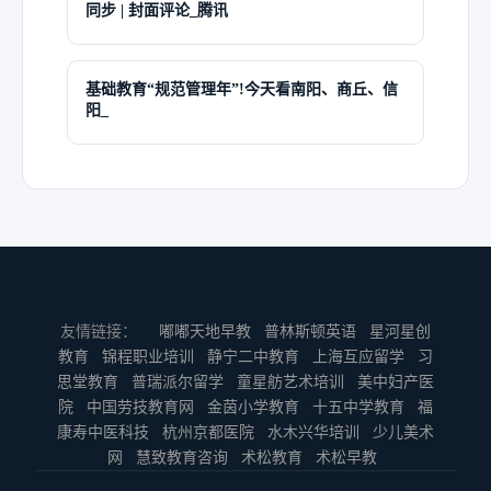
同步 | 封面评论_腾讯
基础教育“规范管理年”!今天看南阳、商丘、信
阳_
友情链接：
嘟嘟天地早教
普林斯顿英语
星河星创
教育
锦程职业培训
静宁二中教育
上海互应留学
习
思堂教育
普瑞派尔留学
童星舫艺术培训
美中妇产医
院
中国劳技教育网
金茵小学教育
十五中学教育
福
康寿中医科技
杭州京都医院
水木兴华培训
少儿美术
网
慧致教育咨询
术松教育
术松早教