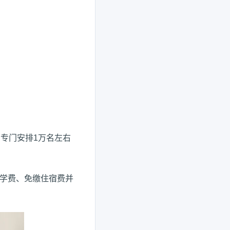
中专门安排1万名左右
学费、免缴住宿费并
。