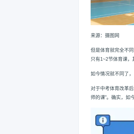
来源：摄图网
但是体育就完全不同
只有1~2节体育课
如今情况就不同了，
对于中考体育改革后
师的课”。确实，如