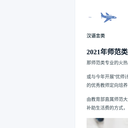
汉语言类
2021年师
那师范类专业的火热
或与今年开展“优师
的优秀教师定向培养
由教育部直属师范大
补助生活费的方式，