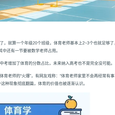
了，就算一个年级20个班级，体育老师基本上2~3个也就足够
，其中还有一节要被数学老师占用。
中考增加了体育的分数占比，未来纳入高考也不是完全没可能。
体育老师的“火爆”，有网友戏称：“体育老师家里不会再经常有事
今这种现象彻底翻篇，体育的价值也被逐渐认识。