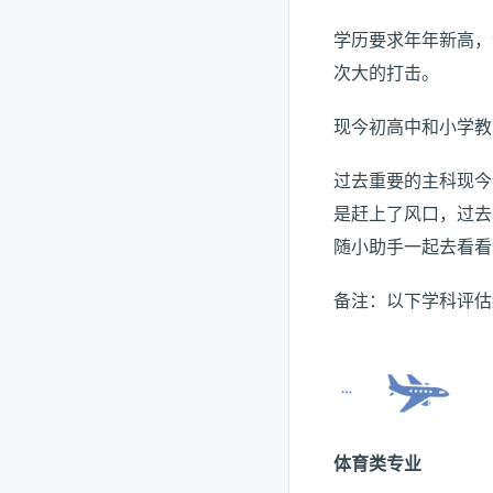
学历要求年年新高，
次大的打击。
现今初高中和小学教
过去重要的主科现今
是赶上了风口，过去
随小助手一起去看看
备注：以下学科评估
体育类专业