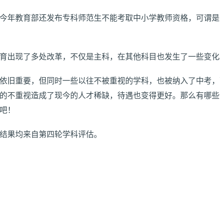
今年教育部还发布专科师范生不能考取中小学教师资格，可谓是
育出现了多处改革，不仅是主科，在其他科目也发生了一些变化
依旧重要，但同时一些以往不被重视的学科，也被纳入了中考，
的不重视造成了现今的人才稀缺，待遇也变得更好。那么有哪些
吧！
结果均来自第四轮学科评估。