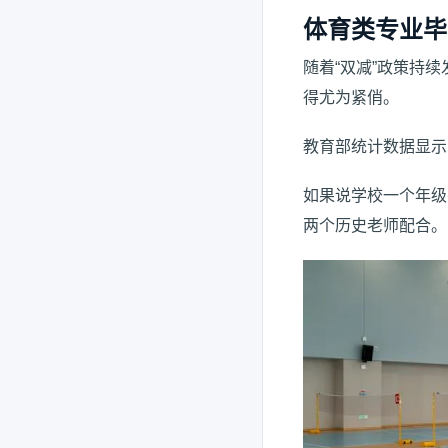
体育类专业毕
随着“双减”政策持
得尤为紧俏。
教育部统计数据显示
如果说学校一个年级
两个历史老师配合。