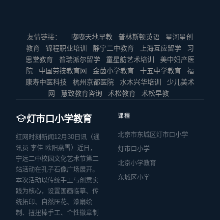
友情链接：
嘟嘟天地早教
普林斯顿英语
星河星创
教育
锦程职业培训
静宁二中教育
上海互应留学
习
思堂教育
普瑞派尔留学
童星舫艺术培训
美中妇产医
院
中国劳技教育网
金茵小学教育
十五中学教育
福
康寿中医科技
杭州京都医院
水木兴华培训
少儿美术
网
慧致教育咨询
术松教育
术松早教
课程
灯市口小学教育
北京市东城区灯市口小学
红网时刻新闻12月30日讯（通
讯员 李佳 欧阳燕雪）近日，
灯市口小学
宁远二中校园文化艺术节第二
北京小学教育
站活动在孔子石像广场展开。
东城区小学
本次活动以传统手工与创意实
践为核心，设置国画临摹、传
统拓印、自然压花、漆扇绘
制、扭扭棒手工、个性徽章制