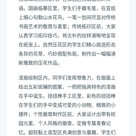
语。国画临摹区里，学生们手握毛笔，在宣纸
上细心勾勒山水花鸟，一笔一划间尽显对传统
书画艺术的敬畏与喜爱；传统拓印区前，大家
认真学习拓印技巧，将古朴的纹样清晰地呈现
在纸张上。自然压花区的学生们精心挑选形态
各异的花草，巧妙搭配布局，制作出一幅幅清
新雅致的压花作品。
漆扇绘制区内，同学们发挥想象力，在扇面上
绘出五彩斑斓的图案，一把把独具特色的漆扇
在手中诞生。扭扭棒手工区里，彩色的扭扭棒
在学生们的手中变成可爱的小动物、精致的小
摆件；个性徽章制作区前，大家设计出带有校
园元素、个人风格的徽章，定格专属青春记
忆。超轻黏土造型区充满创意与童趣，学生们