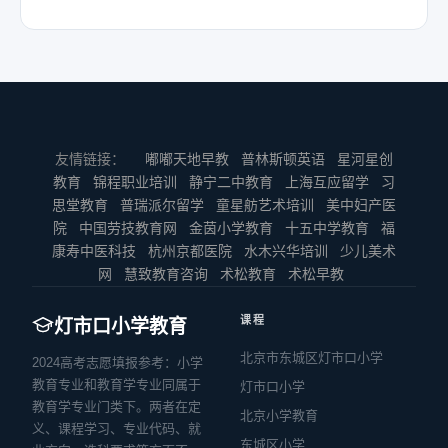
友情链接：
嘟嘟天地早教
普林斯顿英语
星河星创
教育
锦程职业培训
静宁二中教育
上海互应留学
习
思堂教育
普瑞派尔留学
童星舫艺术培训
美中妇产医
院
中国劳技教育网
金茵小学教育
十五中学教育
福
康寿中医科技
杭州京都医院
水木兴华培训
少儿美术
网
慧致教育咨询
术松教育
术松早教
课程
灯市口小学教育
北京市东城区灯市口小学
2024高考志愿填报参考：小学
教育专业和教育学专业同属于
灯市口小学
教育学专业门类下。两者在定
北京小学教育
义、课程学习、专业代码、就
东城区小学