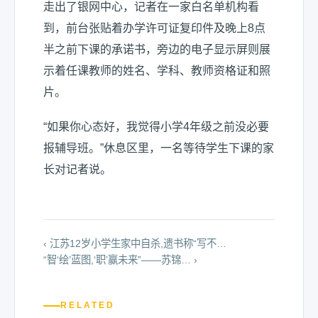
走出了银网中心，记者在一家白名单机构看
到，前台张贴着办学许可证复印件及晚上8点
半之前下课的承诺书，旁边的电子显示屏则展
示着任课教师的姓名、学科、教师资格证和照
片。
“如果你心态好，我觉得小学4年级之前没必要
报辅导班。”休息区里，一名等待学生下课的家
长对记者说。
‹ 江苏12岁小学生家中自杀,遗书称“写不…
“智‘绘’蓝图,‘职’赢未来”——苏锦… ›
RELATED