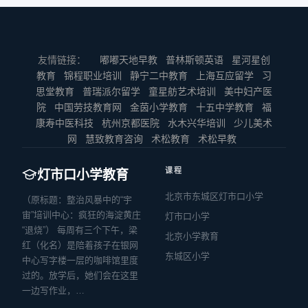
友情链接：
嘟嘟天地早教
普林斯顿英语
星河星创
教育
锦程职业培训
静宁二中教育
上海互应留学
习
思堂教育
普瑞派尔留学
童星舫艺术培训
美中妇产医
院
中国劳技教育网
金茵小学教育
十五中学教育
福
康寿中医科技
杭州京都医院
水木兴华培训
少儿美术
网
慧致教育咨询
术松教育
术松早教
课程
灯市口小学教育
北京市东城区灯市口小学
（原标题：整治风暴中的“宇
宙”培训中心：疯狂的海淀黄庄
灯市口小学
“退烧”） 每周有三个下午，梁
北京小学教育
红（化名）是陪着孩子在银网
东城区小学
中心写字楼一层的咖啡馆里度
过的。放学后，她们会在这里
一边写作业，…