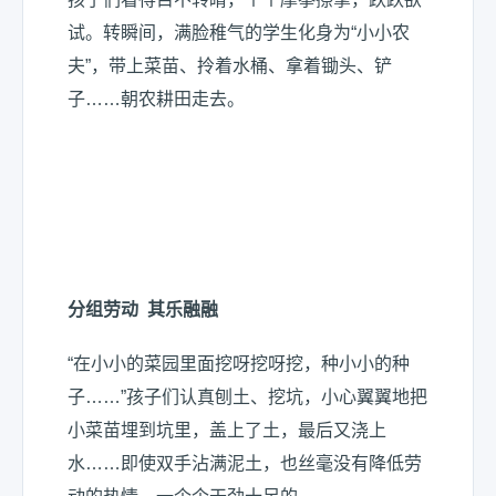
试。转瞬间，满脸稚气的学生化身为“小小农
夫”，带上菜苗、拎着水桶、拿着锄头、铲
子……朝农耕田走去。
分组劳动 其乐融融
“在小小的菜园里面挖呀挖呀挖，种小小的种
子……”孩子们认真刨土、挖坑，小心翼翼地把
小菜苗埋到坑里，盖上了土，最后又浇上
水……即使双手沾满泥土，也丝毫没有降低劳