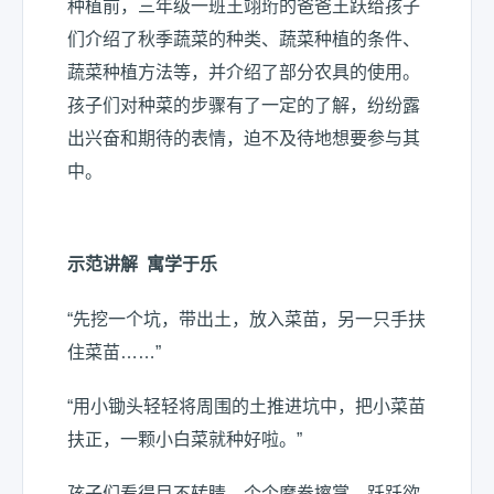
种植前，三年级一班王翊珩的爸爸王跃给孩子
们介绍了秋季蔬菜的种类、蔬菜种植的条件、
蔬菜种植方法等，并介绍了部分农具的使用。
孩子们对种菜的步骤有了一定的了解，纷纷露
出兴奋和期待的表情，迫不及待地想要参与其
中。
示范讲解 寓学于乐
“先挖一个坑，带出土，放入菜苗，另一只手扶
住菜苗……”
“用小锄头轻轻将周围的土推进坑中，把小菜苗
扶正，一颗小白菜就种好啦。”
孩子们看得目不转睛，个个摩拳擦掌，跃跃欲