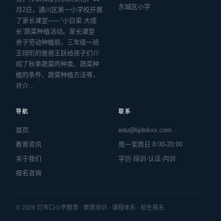
东城区小学
月2日，通川区第一小学校开展
了家长课堂——“小白菜 大成
长”蔬菜种植活动。家长课堂
亲子劳动种植前，三年级一班
王翊珩的爸爸王跃给孩子们介
绍了秋季蔬菜的种类、蔬菜种
植的条件、蔬菜种植方法等，
并介…
导航
联系
首页
edu@bjdskxx.com
教育资讯
周一至周日 8:00-20:00
关于我们
学历·培训·认证·内训
报名咨询
© 2026 灯市口小学教育 · 教育培训 · 课程体系 · 招生报名