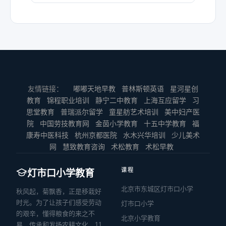
友情链接：
嘟嘟天地早教
普林斯顿英语
星河星创
教育
锦程职业培训
静宁二中教育
上海互应留学
习
思堂教育
普瑞派尔留学
童星舫艺术培训
美中妇产医
院
中国劳技教育网
金茵小学教育
十五中学教育
福
康寿中医科技
杭州京都医院
水木兴华培训
少儿美术
网
慧致教育咨询
术松教育
术松早教
课程
灯市口小学教育
北京市东城区灯市口小学
秋风起，菊飘香，正是移栽好
时光。为了让孩子们感受劳动
灯市口小学
的艰辛，懂得粮食的来之不
北京小学教育
易，传承和发扬农耕文化，11