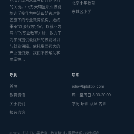
能培训成为从业者提升竞争力
北京小学教育
的关键。中法·天辅星职业技能
东城区小学
培训学校作为中法母婴管理集
团旗下的专业教育机构，始终
秉承“以服务为宗旨，以就业为
导向”的职业教育方针，致力于
为学员提供最优质的技能培训
与就业保障。依托集团强大的
产业链资源，我们不仅帮助学
员掌握…
导航
联系
首页
edu@bjdskxx.com
教育资讯
周一至周日 8:00-20:00
关于我们
学历·培训·认证·内训
报名咨询
© 2026 灯市口小学教育 · 教育培训 · 课程体系 · 招生报名