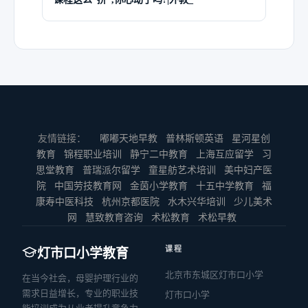
友情链接：
嘟嘟天地早教
普林斯顿英语
星河星创
教育
锦程职业培训
静宁二中教育
上海互应留学
习
思堂教育
普瑞派尔留学
童星舫艺术培训
美中妇产医
院
中国劳技教育网
金茵小学教育
十五中学教育
福
康寿中医科技
杭州京都医院
水木兴华培训
少儿美术
网
慧致教育咨询
术松教育
术松早教
课程
灯市口小学教育
北京市东城区灯市口小学
在当今社会，母婴护理行业的
需求日益增长，专业的职业技
灯市口小学