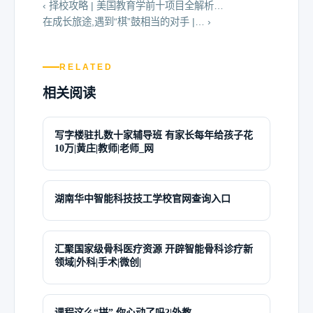
‹ 择校攻略 | 美国教育学前十项目全解析…
在成长旅途,遇到“棋”鼓相当的对手 |… ›
RELATED
相关阅读
写字楼驻扎数十家辅导班 有家长每年给孩子花
10万|黄庄|教师|老师_网
湖南华中智能科技技工学校官网查询入口
汇聚国家级骨科医疗资源 开辟智能骨科诊疗新
领域|外科|手术|微创|
课程这么“拼”,你心动了吗?|外教_