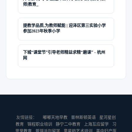
师|教育_
提教学品质,为教师赋能 | 迎泽区第三实验小学
参加2023年秋季小学
下城“课堂节”引导老师精益求精“磨课” - 杭州
网
友情链接：
嘟嘟天地早教
普林斯顿英语
星河星创
教育
锦程职业培训
静宁二中教育
上海互应留学
习
思堂教育
普瑞派尔留学
童星舫艺术培训
美中妇产医