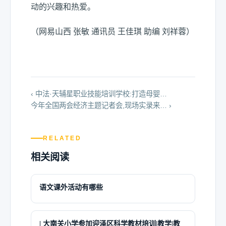
动的兴趣和热爱。
（网易山西 张敏 通讯员 王佳琪 助编 刘祥蓉）
‹ 中法·天辅星职业技能培训学校:打造母婴…
今年全国两会经济主题记者会,现场实录来… ›
RELATED
相关阅读
语文课外活动有哪些
| 大南关小学参加迎泽区科学教材培训|教学|教