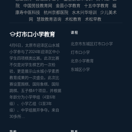
院
中国劳技教育网
金茵小学教育
十五中学教育
福
康寿中医科技
杭州京都医院
水木兴华培训
少儿美术
网
慧致教育咨询
术松教育
术松早教
课程
灯市口小学教育
北京市东城区灯市口小学
4月6日，太原市迎泽区山水城
小学参与了2024年迎泽区中小
灯市口小学
学生四项棋类比赛。此次比赛
北京小学教育
不仅是对学生棋艺的一次检
东城区小学
验，更是展示山水城小学素质
教育成果的一次盛会。此次比
赛设置围棋、国际象棋、国际
跳棋、五子棋4个项目，并根据
年龄分为小学甲组（4至6年
级）、小学乙组（1至3年
级）、中学组展开争夺。来自
30多所…
导航
联系