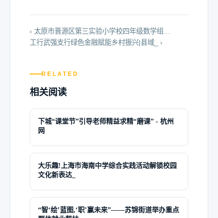
‹ 太原市晋源区第三实验小学校四年级数学组…
工行武强支行绿色金融赋能乡村振兴|县域_ ›
RELATED
相关阅读
下城“课堂节”引导老师精益求精“磨课” - 杭州
网
大乐趣!上海市海南中学综合实践活动解锁校园
文化新表达_
“智‘绘’蓝图,‘职’赢未来”——苏锦街道举办重点