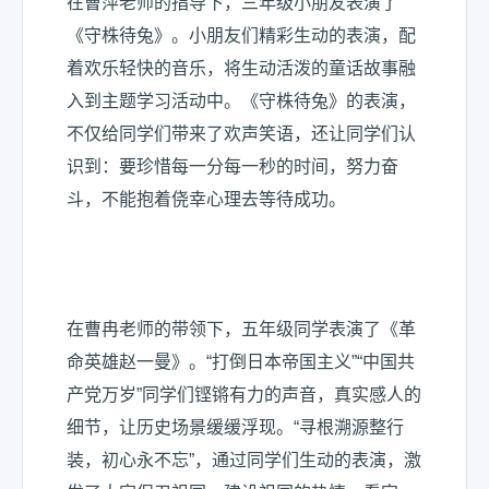
在曹萍老师的指导下，三年级小朋友表演了
《守株待兔》。小朋友们精彩生动的表演，配
着欢乐轻快的音乐，将生动活泼的童话故事融
入到主题学习活动中。《守株待兔》的表演，
不仅给同学们带来了欢声笑语，还让同学们认
识到：要珍惜每一分每一秒的时间，努力奋
斗，不能抱着侥幸心理去等待成功。
在曹冉老师的带领下，五年级同学表演了《革
命英雄赵一曼》。“打倒日本帝国主义”“中国共
产党万岁”同学们铿锵有力的声音，真实感人的
细节，让历史场景缓缓浮现。“寻根溯源整行
装，初心永不忘”，通过同学们生动的表演，激