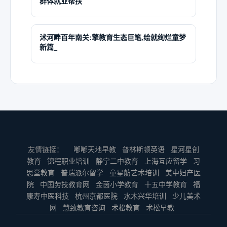
群体就业帮扶
沭河畔百年南关:擎教育生态巨笔,绘就绚烂童梦
新篇_
友情链接：
嘟嘟天地早教
普林斯顿英语
星河星创
教育
锦程职业培训
静宁二中教育
上海互应留学
习
思堂教育
普瑞派尔留学
童星舫艺术培训
美中妇产医
院
中国劳技教育网
金茵小学教育
十五中学教育
福
康寿中医科技
杭州京都医院
水木兴华培训
少儿美术
网
慧致教育咨询
术松教育
术松早教