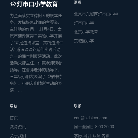
课程
灯市口小学教育
北京市东城区灯市口小学
为全面落实立德树人的根本任
务，发挥好思政课的主渠道、
灯市口小学
主阵地的作用， 11月4日，太
北京小学教育
原市迎泽区第二实验小学开展
东城区小学
了“立足道法课堂，实践道法生
活” 道法课课外延伸实践活动
之一的课本剧展演活动。此次
活动宋捷主任、付惠老师观看
指导。在曹萍老师的指导下，
三年级小朋友表演了《守株待
兔》。小朋友们精彩生动的表
演，…
导航
联系
首页
edu@bjdskxx.com
教育资讯
周一至周日 8:00-20:00
关于我们
学历·培训·认证·内训