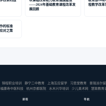
学改革的战
以课程改革助力教育强国建设
教育部14
——2024年基础教育课程改革发
程教学改革
展回顾
作的标准
应对之策
锦程职业培训
静宁二中教育
上海互应留学
习思堂教育
普瑞派尔留
福康寿中医科技
杭州京都医院
水木兴华培训
少儿美术网
慧致教育
课程
导航