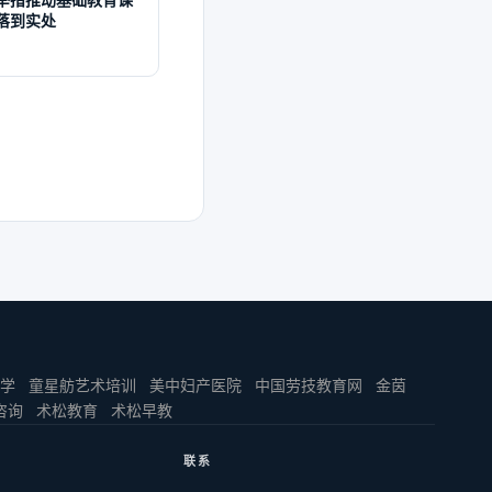
项举措推动基础教育课
落到实处
学
童星舫艺术培训
美中妇产医院
中国劳技教育网
金茵
咨询
术松教育
术松早教
联系