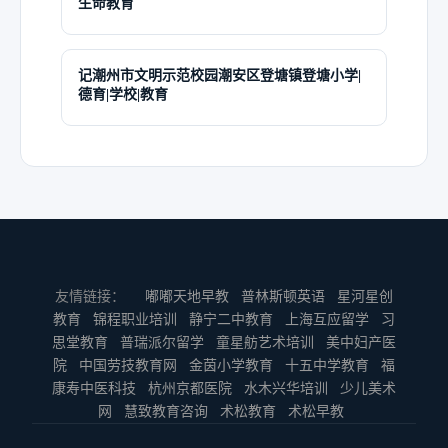
生命教育
记潮州市文明示范校园潮安区登塘镇登塘小学|
德育|学校|教育
友情链接：
嘟嘟天地早教
普林斯顿英语
星河星创
教育
锦程职业培训
静宁二中教育
上海互应留学
习
思堂教育
普瑞派尔留学
童星舫艺术培训
美中妇产医
院
中国劳技教育网
金茵小学教育
十五中学教育
福
康寿中医科技
杭州京都医院
水木兴华培训
少儿美术
网
慧致教育咨询
术松教育
术松早教