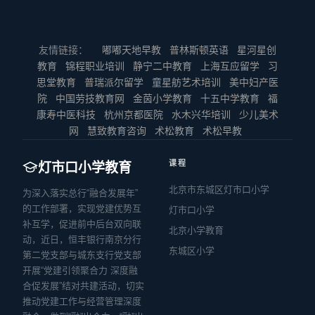
友情链接：
嘟嘟天地早教
普林斯顿英语
星河星创
教育
锦程职业培训
静宁二中教育
上海互应留学
习
思堂教育
普瑞派尔留学
童星舫艺术培训
美中妇产医
院
中国劳技教育网
金茵小学教育
十五中学教育
福
康寿中医科技
杭州京都医院
水木兴华培训
少儿美术
网
慧致教育咨询
术松教育
术松早教
课程
灯市口小学教育
北京市东城区灯市口小学
为深入落实总行“融合发展年”
的工作部署，实现党建优势互
灯市口小学
补互学，促进前中后台双向联
北京小学教育
动，近日，恒丰银行南京分行
东城区小学
第二党支部与城东支行党支部
开展“党建引领聚合力 深度融
合促发展”结对共建活动，切实
推动党建工作与经营管理深度