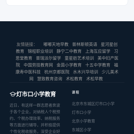
友情链接：
嘟嘟天地早教
普林斯顿英语
星河星创
教育
锦程职业培训
静宁二中教育
上海互应留学
习
思堂教育
普瑞派尔留学
童星舫艺术培训
美中妇产医
院
中国劳技教育网
金茵小学教育
十五中学教育
福
康寿中医科技
杭州京都医院
水木兴华培训
少儿美术
网
慧致教育咨询
术松教育
术松早教
课程
灯市口小学教育
北京市东城区灯市口小学
近日，有这样一群志愿者奔波
于各个企业，对纳税人个税预
灯市口小学
约、个税办理效率、纳税服务
北京小学教育
等方面进行辅导，并积极提供
东城区小学
个性化税收服务，深受企业好