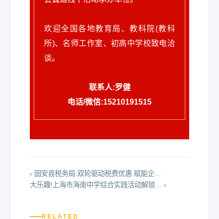
级/市级/区级优课名师、第四届全国中小
“优秀园丁”称号，获昆明市西山区“有突
化名师”；人教社入库专家。曾在省、国
丁奖”“优秀教学奖”“教书育人标兵”“全国
学外语教师名师、第四届全国中小学外
出贡献的优秀专业技术人员称号;获“ 西
家级教育部门组织的课堂竞赛中均获一
高等院校英语教师教学基本功大赛国家
语教师教学能手、2017年度昆明好人
山名师 ”称号。云南省基础教育领域省级
欢迎全国各地教育局、教科院(教科
等奖。参与三次国家级、省级课题并已
级一等奖”“全国高等学校外语课程思政教
（敬业奉献类）、第二届昆明市春城教
钱柳伊初中英语名师工作室主持人;云南
结题，参与多本教学辅导丛书的编写，
所)、名师工作室、初高中学校致电洽
学比赛国家级二等奖”等殊荣20余项。
学名师、第八届昆明市高中英语学科带
省“国培计划”初中英语钱柳伊名师工作坊
论文在国家级、省市级期刊发表并多次
谈。
头人，昆明市高中英语名师工作室主持
坊主;昆明市“钱柳伊名师工作室”主持人,
获奖。
人，怒江州“兴谷英才支持计划”人才、怒
西山区“钱柳伊名师工作室”主持人,昆明
钟妮
联系人:罗健
江州高中英语名师工作站主持人、昆明
市第十四届人大代表;昆明市西山区第九
市高中教师培训项目首席专家、云南省
届政协委员，昆明市第十四届政协委
大理大学外国语学院
电话/微信:15210191515
徐娅玲
普通高中学业水平考试测量评价专家、
员。
大理大学讲师，北京外国语大学英语语
云南师范大学附属小学
云南省校外培训项目分类鉴别专家委
言文学专业在读博士生，研究方向为多
员、云南省中小学教材审定委员会委
云南师范大学附属小学英语教师，文林
语与多语教育、社会语言学、二语习
员、云南省教育厅“国培计划”专家、云南
校区英语教研组长。第十五届全国小学
得。参与教育部和省社哲课题多个，参
王馥蕾
教育决策咨询智库专家、云南师范大学
英语课堂教学优秀课展评一等奖、第二
与北京外国语大学双一流建设项目，主
昆明市盘龙区金辰中学
外国语学院硕士专业学位研究生校外导
‹ 固安县税务局:双轮驱动税费优惠 赋能企…
届全国小学教学特色设计大赛一等奖、
持并完成省级教改课题和厅级科研课
大乐趣!上海市海南中学综合实践活动解锁… ›
师、云南师范大学高中英语培训班首席
高级英语教师，获评云南省教学成果奖
全国首届小学英语教师教学技能大赛二
题，完成译著一部、参编外语教学与研
专家等职。命制原创试题逾百万字，担
一等奖，昆明市教学名师，昆明市英语
等奖、云南省首届小学英语教师教学技
究出版社《卓越研究生英语》（人文
任多种教学用书主编、副主编或编委，
学科带头人，昆明市钱柳伊名师工作室
能大赛一等奖。参与多本教学辅导丛书
篇）综合教程两册。曾获得外研社“教学
RELATED