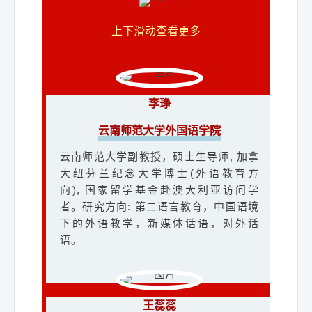
今为止公开发表论文30余篇，主编《心
教师。云南省兴滇 英才支持计划教学名
研社、高教社等高校教师教学大赛均获
灵舞者——云南乡村英语教师教育叙事
师、昆明市第三批“春城计划”教学名师、
得省级一等奖；获得过省总工会授予的
上下滑动查看更多
文集》一部。
第二届昆明市“春城教学名师”、昆明市
外国语言文学类教师“教学技术能手”称
“学科带头人”、昆明市优秀园丁、盘龙区
号，和“五一巾帼标兵”荣誉。
十杰教师、云南省基础教育领域教学名
师工作室主持人、昆明市第三批“春城计
李琤
秦林丽
划”教学名师工作室主持人、盘龙区第
赵瑾
三、四届小学英语白蕊名师工作室主持
云南师范大学外国语学院
昆明市教育科学研究院
昆明学院外国语学院
人。曾获云南省第二届小学英语课堂教
云南师范大学副教授，硕士生导师, 加拿
学竞赛获一等奖，云南省首届小学英语
昆明市教育科学研究院初中英语教研
昆明学院外国语学院副教授。云南省翻
大纽芬兰纪念大学博士(外语教育方
优质课展评获一等奖，第十届全国小学
员，中学高级教师。云南省学科带头
译协会成员；主持完成全国教育科学“十
向), 国家留学基金赴澳大利亚访问学
英语教师教学优质课展评获一等奖，第
人，“春城计划”教学名师，昆明教学名
二五”国家规划项目子课题1项；曾获昆
者。研究方向: 第二语言教育，中国语境
十一届全国小学英语教师教学基本功大
师，昆明市学科带头人，昆明市第四批
明学院红云园丁奖；分别于2013、14年
下的外语教学，新媒体话语，对外话
赛获一等奖及最佳课件使用奖。课题
“春城计划”教学名师秦林丽工作室主持
度入选云南省教育厅和昆明学院青年骨
语。
《小学中高段英语课外作业优化整合的
人，云南省大中小学教材审核专家库专
干教师培养工程；在2014年获得中国翻
研究》荣获盘龙区基础教育成果二等
家，云南师范大学“国培计划”英语学科主
译协会LSCAT培训讲师资格证书；2018
奖， 现主编《小学英语教学设计与实
讲教师，昆明市城镇初中语教师示范培
年获第三届全国高等院校英语教师教学
施》，参编《铸牢中华民族共同体意 识
训项目初中英语主讲教师。
基本功大赛，云南省一等奖；2019年6月
王蕊蕊