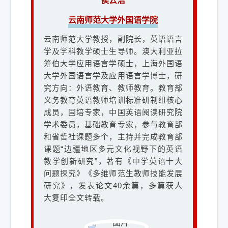
侯云洁
文集》一部。
主持多个国家和省市级课题。参编教育
云南师范大学外国语学院
科学出版社义务教育阶段小学英语教材
三下、五上、六上下，参编国际理解力
云南师范大学教授，副院长，英语语言
等课程，在CN刊物（含核心期刊）上发
李琤
学及学科教学硕士生导师。澳大利亚拉
表论文三十多篇，出版专著二部。
筹伯大学应用语言学硕士，上海外国语
云南师范大学外国语学院
大学外国语言学及应用语言学博士，研
究方向：外语教育、教师教育。教育部
云南师范大学副教授，硕士生导师, 加拿
义务教育英语教师培训标准研制组核心
大纽芬兰纪念大学博士(外语教育方
关红玲
成员，国培专家，中国英语阅读研究院
向), 国家留学基金赴澳大利亚访问学
学术委员，基础教育专家，参与教育部
者。研究方向: 第二语言教育，中国语境
昆明五华区基础教育发展研究院
和省哲社课题多个，主持并完成教育部
下的外语教学，新媒体话语，对外话
昆明市五华区基础教育发展研究院小学
课题“边疆地区多元文化视野下的英语
语。
英语教研员，云南省骨干教师、昆明教
教学创新研究”，著有《中学英语十大
学名师、昆明市优秀教师、昆明市小学
问题探究》《多维师范生教师技能发展
英语学科带头人、五华区名师工作室主
研究》，发表论文40余篇，多篇获人
持人。获第十五届全国小学英语课堂教
赵云芳
大复印全文转载。
学优秀课展评二等奖，云南省第一届优
云南师范大学外国语学院
秀教育课例二等奖。曾主持、参与省市