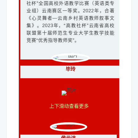
社杯”全国高校外语教学比赛（英语类专
云南师范大学外国语学院
业组）云南赛区一等奖。2022年，合著
云南师范大学外国语学院英语系教师，
《心灵舞者—云南乡村英语教师叙事文
副教授，学科教学（英语）硕士生导
集》。2023年，“高教社杯”云南省高校
师，英语系主任，教师教育团队骨干成
联盟第十届师范生专业大学生教学技能
员。2006年获得澳大利亚拉特布大学应
竞赛“优秀指导教师奖”。
用语言学硕士学位，2019年“云南师范大
学教师教育类师资国际化教学能力提升
项目”加拿大维多利亚大学留学。 2015-
毕玲
2019“国培计划”初中英语学科首席专
家，2010年至今共主持和参与中小学英
合肥市教育科学研究院
语教师培训活动多起，“送教下乡”现场指
导县级英语教师培训活动若干，2018年
合肥市教育科学研究院小学英语教研
员，正高级教师，安徽省特级教师。语
云南省教育厅“国培计划”先进培训者。主
上下滑动查看更多
言教育与国际传播专委会理事；安徽省
要研究兴趣为英语教学法、基础阶段英
第二届教坛新星；合肥市小学英语学科
语教学及中小学英语教师专业发展，迄
带头人，人教社小学英语教材培训专家
今为止公开发表论文30余篇，主编《心
，合肥师范学院教育硕士专业学位研究
灵舞者——云南乡村英语教师教育叙事
生兼职导师，淮南师范学院客座教授，