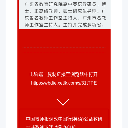
程等项目6项，参与国家社科基金项目、
葛靓清
果一等奖。曾编著《批改网写作宝典
广东省教育研究院高中英语教研员，博
教育科学规划项目、市社科联项目等10
（中考篇）》《初中英语DCWE写作教
合肥市南门小学
士，正高级教师，硕士研究生导师。广
项，发表论文十余篇；获2022外研社“教
学模式的实践研究》《问道名师：初中
东省名教师工作室主持人、广州市名教
合肥市南门小学英语教师，教研组组
学之星”大赛全国复赛二等奖、第十三届
英语课堂教学策略60问》。
师工作室主持人。主持并完成多项省、
长。合肥市教坛新星、骨干教师，庐阳
“外教社杯”全国高校外语教学大赛云南赛
市规划课题，承担多项省、市公开课、
区优秀教师、教学能手、学科专家指导
区三等奖、玉溪师范学院第三届课程思
讲座和教师继续教育课程，在《课程·教
团成员。执教课例曾获全国小学英语课
政教学比赛一等奖。
材·教法》《中小学外语教学》等学术期
堂教学评比现场课例一等奖、全国电视
钱柳伊
刊发表论文 20 多篇，学术专著有《人性
课例一等奖、省级“基础教育精品课”等；
视角下中小学教学关系的研究》。
撰写论文发表于核心期刊；主持并参与
昆明市五华区华山中学
高云柱
多项合肥市教育技术规划课题。
云南省基础教育钱柳伊名师工作室主持
电脑端：复制链接至浏览器中打开
曲靖师范学院外国语学院
人，云南省首届正高级教师。云南省“兴
https://wbdie.xetlk.com/s/31tTPE
曲靖师范学院外国语学院副教授、副院
王雯
滇英才支持计划”基础教育领域教学名
长，硕士研究生导师。主要研究方向为
蔡铮
师，云南省骨干教师;云南省基础教育成
昆明市教育科学研究院
应用语言学、区域国别学及爨文化译介
果一等奖获得者;云南省教育科学研究院
云南师范大学附属小学
与传播。主持完成国家级和省部级课题7
昆明市教育科学研究院课程发展研究室
初中英语学科兼职教研员;获昆明市首届
云南师范大学附属小学教师，英语教研
项、校级课题16项，出版学术专著3部、
主任、英语教研员，教育硕士。获评教
“春城教学名师”称号;获昆明市“有突出贡
室主任。五华区“学科带头人”，五华区先
中国教师报课改中国行(英语)公益教研
主编教材6部。曾获“云南省高校优秀班
育部“一师一优课、一课一名师”部级/省
献的优秀专业技术人员”称号，获昆明市
进教育工作者；官渡区名师，云南省“文
主任”“曲靖市教育工作先进个人”“红云园
会诚邀线下活动承办单位。