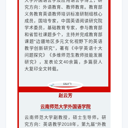
大学外国语言学及应用语言学博士，研
云南师范大学教授，副院长，英语语言
究方向：外语教育、教师教育。教育部
学及学科教学硕士生导师。澳大利亚拉
义务教育英语教师培训标准研制组核心
筹伯大学应用语言学硕士，上海外国语
成员，国培专家，中国英语阅读研究院
大学外国语言学及应用语言学博士，研
学术委员，基础教育专家，参与教育部
究方向：外语教育、教师教育。教育部
和省哲社课题多个，主持并完成教育部
义务教育英语教师培训标准研制组核心
课题“边疆地区多元文化视野下的英语
成员，国培专家，中国英语阅读研究院
教学创新研究”，著有《中学英语十大
学术委员，基础教育专家，参与教育部
问题探究》《多维师范生教师技能发展
和省哲社课题多个，主持并完成教育部
研究》，发表论文40余篇，多篇获人
课题“边疆地区多元文化视野下的英语教
大复印全文转载。
学创新研究”，著有《中学英语十大问题
探究》《多维师范生教师技能发展研
究》，发表论文40余篇，多篇获人大复
印全文转载。
赵云芳
云南师范大学外国语学院
云南师范大学副教授，硕士生导师。研
袁刚
究方向：英语教学2018年，第九届“外教