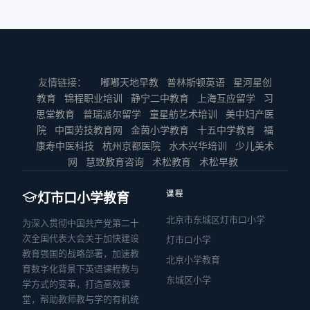
苏州市名师工作室(高中英语)领衔人,苏
级/市级/区级优课名师、第四届全国中小
罗朝英名师工作室成员，四川省罗朝英
州市高中英语学科带头人,“教育强国外语
学外语教师名师、第四届全国中小学外
方艺静
名师工作室2023年度优秀成员，四川省
名师工作室联盟”副理事长兼秘书长;主持
语教师教学能手、2017年度昆明好人
云南师范大学附属小学
中小学作业设计大赛专家评委，成都市
多项省、市级课题，在《中小学外语教
（敬业奉献类）、第二届昆明市春城教
初中英语骨干教师培训班成员。曾获“第
学》《中小学英语教学与研究》《教育
云南师大学附属小学樱花语校区英语教
学名师、第八届昆明市高中英语学科带
二届全国名师工作室品牌建设论坛”优秀
友情链接：
嘟嘟天地早教
普林斯顿英语
星河星创
研究与评论》等刊物发表学术论文 20 多
师，备课组长。曾获官渡区优秀教师称
头人，昆明市高中英语名师工作室主持
教育
锦程职业培训
静宁二中教育
上海互应留学
习
教学设计奖，四川省中小学作业设计大
篇，其中人大复印资料全文转载3篇,发表
号，五华区素养作业竞赛一等奖
人，怒江州“兴谷英才支持计划”人才、怒
思堂教育
普瑞派尔留学
童星舫艺术培训
美中妇产医
赛一等奖，四川省学校高品质建设活动
教学参考文章 50 多篇,主编《高中英语
江州高中英语名师工作站主持人、昆明
院
中国劳技教育网
金茵小学教育
十五中学教育
福
暨教育部、省、市名师名校长工作室联
综合指导》《初中英语总复习》等教辅
市高中教师培训项目首席专家、云南省
康寿中医科技
杭州京都医院
水木兴华培训
少儿美术
合教研会活动特等奖，四川省中小学英
用书7部;教学成果“学本英语”获苏州市基
普通高中学业水平考试测量评价专家、
网
慧致教育咨询
术松教育
术松早教
孙睿敏
语名著阅读优质课展评活动一等奖，成
础教育教学成果评选一等奖、“ 普通高中
云南省校外培训项目分类鉴别专家委
都市初中英语“课外阅读.课内规范”活动
云南师范大学附属小学
学生个性化素养学程”获江苏省基础教育
员、云南省中小学教材审定委员会委
课程
灯市口小学教育
说课一等奖以及现场展评课一等奖。多
教学成果评选二等奖;曾获“江苏省教科研
员、云南省教育厅“国培计划”专家、云南
云南师范大学附属小学英语教师，学校
篇论文获得国家级、市级奖项；多次获
工作先进个人 ”“ 苏州市'五一奖章’”“ 苏
北京市东城区灯市口小学
教育决策咨询智库专家、云南师范大学
为深入贯彻中国共产党第二十
英语教师及学生成长中心干事。曾主导
得区级比赛和校级比赛一等奖；多次指
州市名教师”“ 苏州高新区优秀教育工作
次全国代表大会关于加快建设
外国语学院硕士专业学位研究生校外导
灯市口小学
开发并实施项目式学习案例《When I
导年轻教师获奖，多次指导学生取得国
者”“ 湖北省天门市高中英语学科带头人”
教育强国的战略部署，加速教
师、云南师范大学高中英语培训班首席
grow up 当我长大了》，入选北师大出
北京小学教育
家级、省级、市级、区级特等及一等
等荣誉称号。
育数字化背景下英语课程教与
专家等职。命制原创试题逾百万字，担
版社《项目式学习实践指导丛书（小学
东城区小学
奖。
学方式的变革，打造高效课
任多种教学用书主编、副主编或编委，
英语分册）》。参与学校项目式学习课
堂，帮助教师教与学的有机统
主编或参编《云南省普通高中新课程实