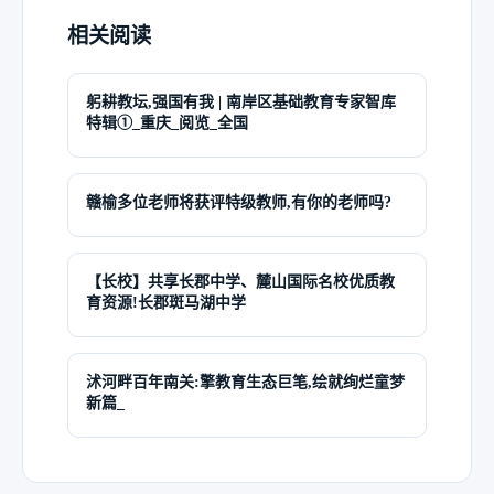
主编或参编《云南省普通高中新课程实
优秀学员，盘龙名师，盘龙区名师工作
的编写。
之星”大赛全国复赛一等奖。
相关阅读
室主持人，盘龙区兼职教研员，认证国
施与教学指导意见》《2021年云南省普
际TESOL英语教师资格，教育部“国培计
通高中学业水平考试指导丛书·英语》等
划（2015）”优秀青年教师成长助力研修
十余部著作。多篇论文发表于Eleot国际
躬耕教坛,强国有我 | 南岸区基础教育专家智库
夏铭
汪福安
项目优秀学员；曾执教云南省“一对一数
学术会议会刊、国家核心期刊、省市级
特辑①_重庆_阅览_全国
云南师范大学附属小学
天学网·数字化教学研究院院长
字化学习”优质观摩展示课，昆明市英语
官方期刊并纳入知网数据库。参加过国
课堂大赛获一等奖；中国民主促进会云
家级、市级、区级课题研究，并获得包
云南师范大学附属小学英语教师。首届
天学网·数字化教学研究院院长，天学网
南省委会“双岗建功”优秀会员；中国民主
括国家级一等奖在内的各级奖项。
全国中小学外语教师名师、首届全国中
赣榆多位老师将获评特级教师,有你的老师吗?
创始人、CEO。本科毕业于北京大学，
促进会昆明市委会“双岗建功”先进个人，
小学外语教师教学能手，云南省中小学
硕士毕业于中国人民大学，全国民办教
昆明市第十五届人大代表，盘龙区第九
教材审定委员会专家库学科专家；曾获
育协作创新联盟副理事长。
届、第十届政协委员，民进盘龙区基层
第九届全国小学英语课堂教学优秀课展
【长校】共享长郡中学、麓山国际名校优质教
杨宇学
委副主委。
育资源!长郡斑马湖中学
评中获一等奖；2015年《Weather》一
江苏省苏州实验中学
课被评选为市级优课、省级优课和部级
王雯
优课，并被授予省级“优课名师”称号，曾
江苏省苏州实验中学英语教师，正高级
沭河畔百年南关:擎教育生态巨笔,绘就绚烂童梦
昆明市教育科学研究院
被聘为“一师一优课，一课一名师”活动优
教师。苏州科技大学外国语学院教育硕
黎珍
新篇_
课评审专家；曾参与多种教辅材料的编
士研究生兼职导师教育部“ 跨世纪园丁工
昆明市教育科学研究院课程发展研究室
四川省教育科学研究院附属实验中学
写与审定工作。
程”首批国家级骨干教师培养对象，江苏
主任、英语教研员，教育硕士。获评教
四川省教育科学研究院附属实验中学英
省高中英语骨干教师省级培训专家,首批
育部“一师一优课、一课一名师”部级/省
语教师，中小学英语高级教师。四川省