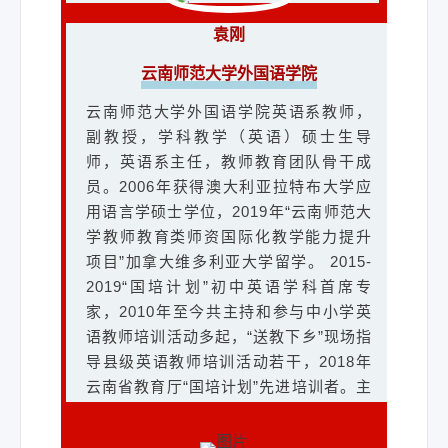
云南师范大学副教授，硕士生导师。研
区级课题10项；组织编写区域小学英语
究方向：英语教学2018年，第九届“外教
一二年级自然拼读学习资源《Happy
袁刚
社杯”全国高校外语教学比赛（英语类专
English》、《Happy Phonics》、
云南师范大学外国语学院
业组）云南赛区一等奖。2022年，合著
《Happy Reading》及与之配套的教学
《心灵舞者—云南乡村英语教师叙事文
资源共13册次，并推广使用；参编出版
云南师范大学外国语学院英语系教师，
集》。2023年，“高教社杯”云南省高校
书籍《五华区义务教育阶段作业设计指
副教授，学科教学（英语）硕士生导
联盟第十届师范生专业大学生教学技能
南》与《英语实践作业设计》；参与编
师，英语系主任，教师教育团队骨干成
竞赛“优秀指导教师奖”。
写出版PEP三下与四下《英语智慧随堂
员。2006年获得澳大利亚拉特布大学应
练》；撰写论文20余篇，获国家、省、
用语言学硕士学位，2019年“云南师范大
市、区级奖项，发表教育科研相关论文2
学教师教育类师资国际化教学能力提升
篇；多次担任“国培计划”教师研修项目授
王蕊蕊
项目”加拿大维多利亚大学留学。 2015-
课专家。
2019“国培计划”初中英语学科首席专
云南师范大学外国语学院
家，2010年至今共主持和参与中小学英
云南师范大学外国语学院副教授，外语
语教师培训活动多起，“送教下乡”现场指
教师教育团队成员，研究方向为外语教
导县级英语教师培训活动若干，2018年
白蕊
师教育、英语教学法。数次担任国培项
云南省教育厅“国培计划”先进培训者。主
目培训教师、现任昆明市小学英语兼职
昆明市盘龙区盘龙小学
要研究兴趣为英语教学法、基础阶段英
教研员。曾主持和参与各级别科研项目
语教学及中小学英语教师专业发展，迄
昆明市盘龙区盘龙小学英语教师，高级
和教改项目十余项，参加过外教社、外