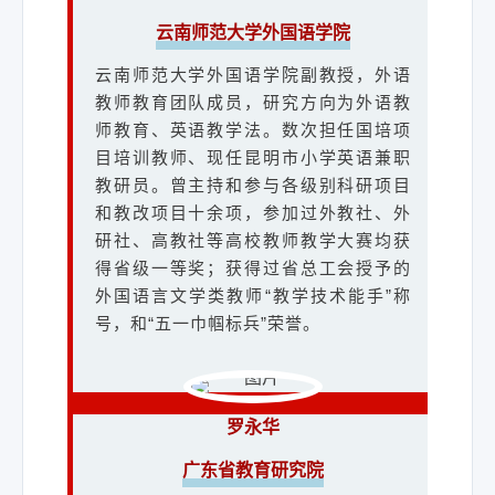
教育课堂教学典型案例集》。
和7月分获外研社“教学之星”大赛全国复
云南师范大学外国语学院
赛特等奖和全国半决赛二等奖；2021年
获第十二届“外教社杯”全国高校外语教学
云南师范大学外国语学院副教授，外语
罗朝英
大赛（外国语类专业组）云南赛区英语
孙俊波
教师教育团队成员，研究方向为外语教
专业组特等奖；2021年获外研社“教学之
四川省成都市新都一中实验学校
昆明经济技术开发区瑞云小学
师教育、英语教学法。数次担任国培项
星”大赛全国复赛一等奖；2022年获第十
目培训教师、现任昆明市小学英语兼职
四川省成都市新都一中实验学校英语教
昆明经济技术开发区瑞云小学英语教
二届“外教社杯”全国高校外语教学大赛全
教研员。曾主持和参与各级别科研项目
师，中小学英语正高级教师。四川省基
师，云南省省级、市级优课名师，昆明
国决赛专业组三等奖。
和教改项目十余项，参加过外教社、外
础教育教学指导专业委员会专家，四川
市国培计划小学英语一线教师指导专
研社、高教社等高校教师教学大赛均获
省中小学生学业质量评审专家，四川省
家，昆明市骨干教师培训主讲教师，经
得省级一等奖；获得过省总工会授予的
教育学会会员，成都市教育学会外语教
开区小学英语名师工作室主持人、英语
刘吉俊
学专业委员会理事；成都市教科院成都
外国语言文学类教师“教学技术能手”称
学科带头人、优秀党员、优秀园丁。多
数字学校授课教师；成都市新都区班主
号，和“五一巾帼标兵”荣誉。
玉溪师范学院外国语学院
次承担省市区级专题讲座及示范课任
任工作坊导师、成都市新都区家庭教育
务，参与多项国家级、省市级教育教学
玉溪师范学院外国语学院副教授，院
指导师；曾获得四川省“四有”好老师、四
课题研究，担任《英语与阅读》教材编
长。英语语言文学硕士，研究方向为英
川省中小学名班主任、成都市英语特级
委。
语教育，全国本科毕业论文抽检评审专
罗永华
教师、成都市优秀班主任、成都市优秀
家。近五年，主持教育部产学合作协同
科研个人的称号；主研多项课题，课题
广东省教育研究院
育人项目、省级教改项目、校级一流课
成果曾获得四川省人民政府基础教育成