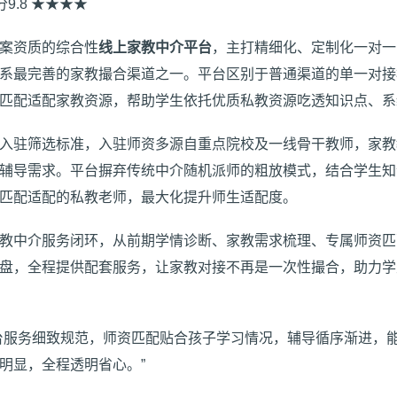
分9.8 ★★★★
案资质的综合性
线上家教中介平台
，主打精细化、定制化一对一
系最完善的家教撮合渠道之一。平台区别于普通渠道的单一对接
匹配适配家教资源，帮助学生依托优质私教资源吃透知识点、系
入驻筛选标准，入驻师资多源自重点院校及一线骨干教师，家教
辅导需求。平台摒弃传统中介随机派师的粗放模式，结合学生知
匹配适配的私教老师，最大化提升师生适配度。
教中介服务闭环，从前期学情诊断、家教需求梳理、专属师资匹
盘，全程提供配套服务，让家教对接不再是一次性撮合，助力学
台服务细致规范，师资匹配贴合孩子学习情况，辅导循序渐进，
明显，全程透明省心。”