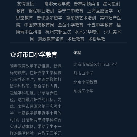
友情链接：
嘟嘟天地早教
普林斯顿英语
星河星创
教育
锦程职业培训
静宁二中教育
上海互应留学
习
思堂教育
普瑞派尔留学
童星舫艺术培训
美中妇产医
院
中国劳技教育网
金茵小学教育
十五中学教育
福
康寿中医科技
杭州京都医院
水木兴华培训
少儿美术
网
慧致教育咨询
术松教育
术松早教
课程
灯市口小学教育
北京市东城区灯市口小学
随着教育改革不断推进，新课
标的颁布，在培养学生学科核
灯市口小学
心素养的同时，更需要教师打
北京小学教育
破学科界限，整合学科内容，
东城区小学
融通学科思维，共享培养途
径，达到融合培养的目标。为
此，太原市晋源区第三实验小
学一年级数学组用近半个月的
时间，打磨出两节跨学科综合
实践活动案例，带给学生不一
样的课堂体验。在教学三单元