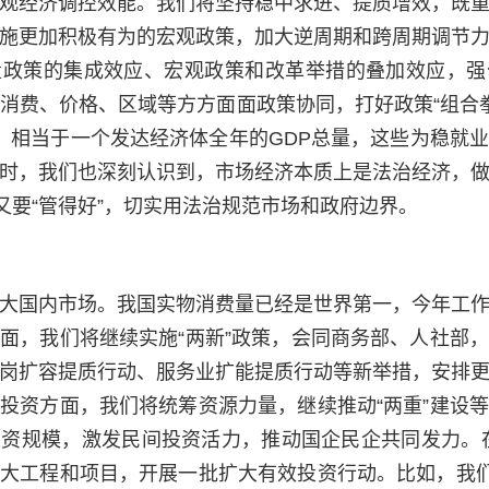
观经济调控效能。我们将坚持稳中求进、提质增效，既
施更加积极有为的宏观政策，加大逆周期和跨周期调节
量政策的集成效应、宏观政策和改革举措的叠加效应，强
消费、价格、区域等方方面面政策协同，打好政策“组合拳
，相当于一个发达经济体全年的GDP总量，这些为稳就
时，我们也深刻认识到，市场经济本质上是法治经济，
”又要“管得好”，切实用法治规范市场和政府边界。
大国内市场。我国实物消费量已经是世界第一，今年工
面，我们将继续实施“两新”政策，会同商务部、人社部
岗扩容提质行动、服务业扩能提质行动等新举措，安排
投资方面，我们将统筹资源力量，继续推动“两重”建设
资规模，激发民间投资活力，推动国企民企共同发力。
项重大工程和项目，开展一批扩大有效投资行动。比如，我们